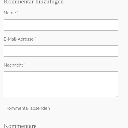
l
l
l
l
Kommentar hinzufügen
e
e
e
e
n
n
n
n
Name *
E-Mail-Adresse *
Nachricht *
Kommentar absenden
Kommentare