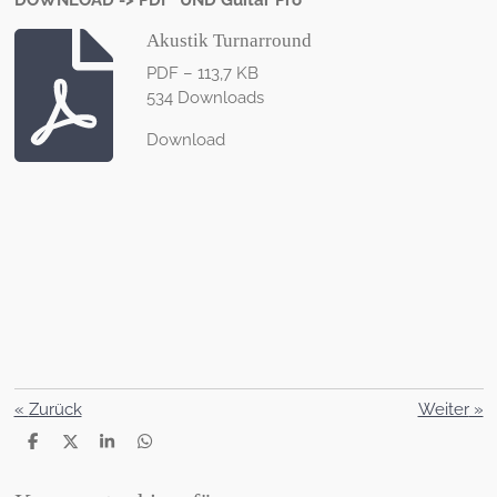
DOWNLOAD -> PDF UND Guitar Pro
Akustik Turnarround
PDF – 113,7 KB
534 Downloads
Download
«
Zurück
Weiter
»
T
T
T
T
e
e
e
e
i
i
i
i