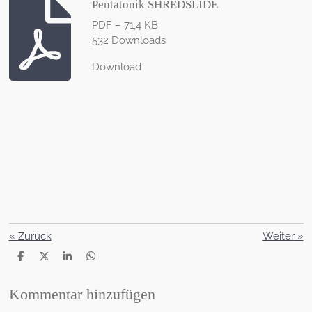
Pentatonik SHREDSLIDE
PDF – 71,4 KB
532 Downloads
Download
«
Zurück
Weiter
»
T
T
T
T
e
e
e
e
i
i
i
i
l
l
l
l
Kommentar hinzufügen
e
e
e
e