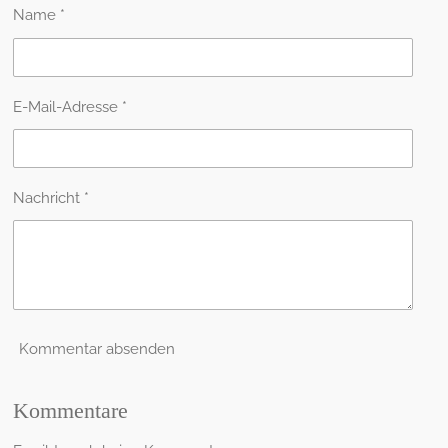
n
n
n
n
Name *
E-Mail-Adresse *
Nachricht *
Kommentar absenden
Kommentare