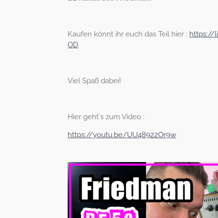
Kaufen könnt ihr euch das Teil hier :
https:/
OD
Viel Spaß dabei!
Hier geht`s zum Video :
https://youtu.be/UU48922Or9w