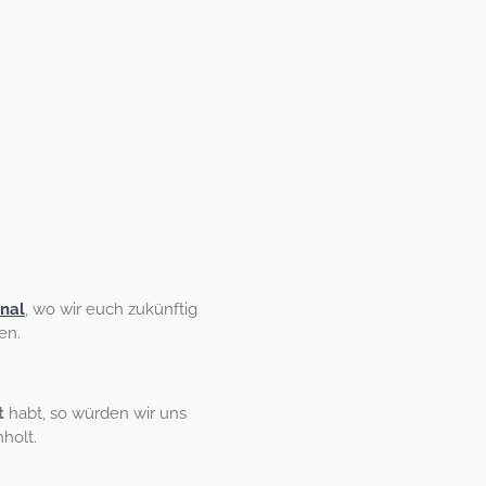
nal
, wo wir euch zukünftig
en.
t
habt, so würden wir uns
hholt.