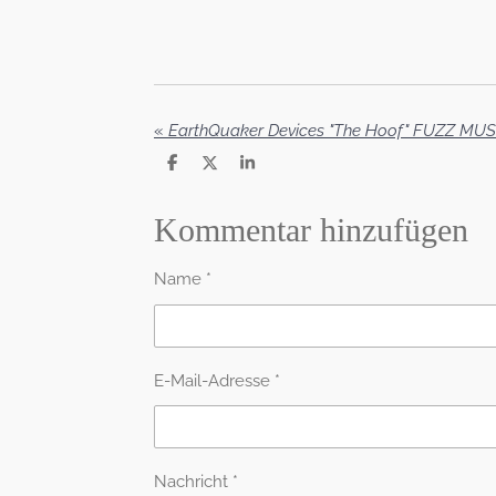
«
EarthQuaker Devices "The Hoof" FUZZ MUS
T
T
T
e
e
e
i
i
i
l
l
l
Kommentar hinzufügen
e
e
e
n
n
n
Name *
E-Mail-Adresse *
Nachricht *